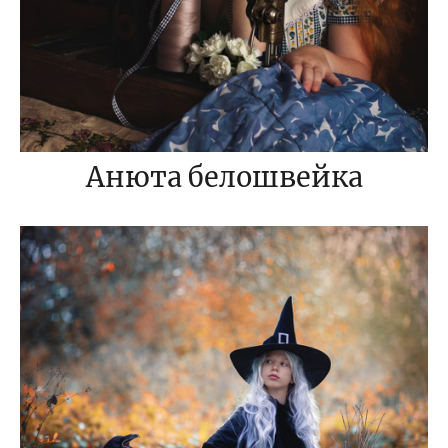
Анюта белошвейка