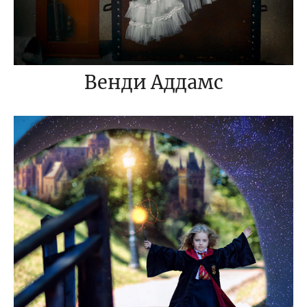
Венди Аддамс